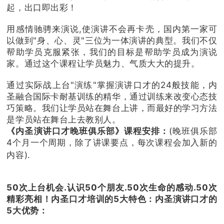
起，出口即出彩！
用感情驰骋来演说,使演讲不会再卡壳，国内第一家可
以做到"身、心、灵"三位为一体演讲的典型。我们不仅
帮助学员克服紧张，我们的目标是帮助学员成为演说
家。通过这个课程让学员魅力、气质大大的提升。
通过实际战上台"演练"掌握演讲口才的24般技能，内
圣融合国际卡耐基训练的精华，通过训练来改变心态技
巧策略。我们让学员站在舞台上讲，而最好的学习方法
是学员站在舞台上去教别人。
《内圣演讲口才晚班俱乐部》课程安排：
(晚班俱乐部
4个月一个周期，除了讲课要点，每次课程会加入新的
内容).
50次上台机会.认识50个朋友.50次生命的感动.50次
精彩亮相！内圣口才培训的5大特色：内圣演讲口才的
5大优势：