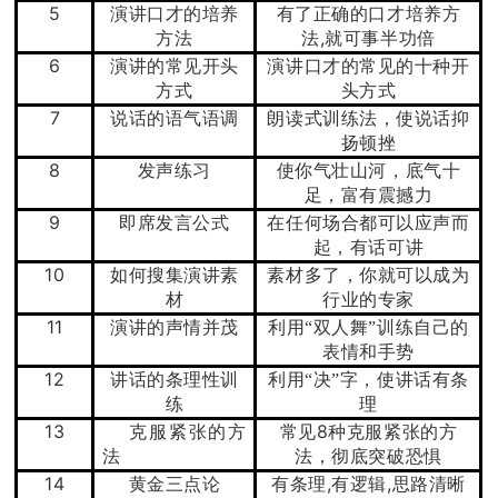
5
演讲口才的培养
有了正确的口才培养方
,
方法
法
就可事半功倍
6
演讲的常见开头
演讲口才的常见的十种开
方式
头方式
7
说话的语气语调
朗读式训练法，使说话抑
扬顿挫
8
发声练习
使你气壮山河，底气十
足，富有震撼力
9
即席发言公式
在任何场合都可以应声而
起，有话可讲
10
如何搜集演讲素
素材多了，你就可以成为
材
行业的专家
11
演讲的声情并茂
利用“双人舞”训练自己的
表情和手势
12
讲话的条理性训
利用“决”字，使讲话有条
练
理
13
8
克服紧张的方
常见
种克服紧张的方
法
法，彻底突破恐惧
14
,
,
黄金三点论
有条理
有逻辑
思路清晰