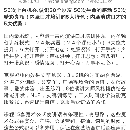
来源:未知
作者:neisheng.com
浏览:
511次
50次上台机会.认识50个朋友.50次生命的感动.50次
精彩亮相！内圣口才培训的5大特色：内圣演讲口才的
5大优势：
国内最系统，内容最丰富的演讲口才培训体系。内圣独
创训练模式，２４般兵器（２４个课程小节）9大能力
提升，６大打开（打开心态：克服紧张，打开手势：声
情并貌，打开声音：声如洪钟，打开思想：有条有理，
打开潜意识：感情驰骋，打开心境：万事不动心）。
克服紧张的效果立竿见影，3天2晚的时间融合西湖、
外滩户外训练，公交车，广场等场合的演讲，表演故
事，爱的体验，出丑练习，6位演讲大师风格模仿结合
潜能开发，NLP，灵魂训练等，三天时间使学员能克
服紧张，迅速提升自信，克服当众讲话的紧张。
课程15套魔术公式使讲话有条理性，有思路，这些魔
术公式在宴会、竞聘、会场营销、搭讪、谈判的时候，
这些公式都可以拿来用，保证在这些场合讲话都应声而