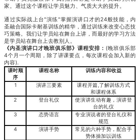
家。通过这个课程让学员魅力、气质大大的提升。
通过实际战上台"演练"掌握演讲口才的24般技能，内
圣融合国际卡耐基训练的精华，通过训练来改变心态技
巧策略。我们让学员站在舞台上讲，而最好的学习方法
是学员站在舞台上去教别人。
《内圣演讲口才晚班俱乐部》课程安排：
(晚班俱乐部
4个月一个周期，除了讲课要点，每次课程会加入新的
内容).
课时顺
课程名称
训练内容和收益
序
1
,
演讲三要素
课程开篇
了解训练方式
和课程体系
2
登台礼仪
使演讲生动有趣，演讲登
台的礼仪
3
态势语言
专业演说者的登台礼仪和
规范
4
演讲手势
常见的六种手势，配合手
势体操加以训练