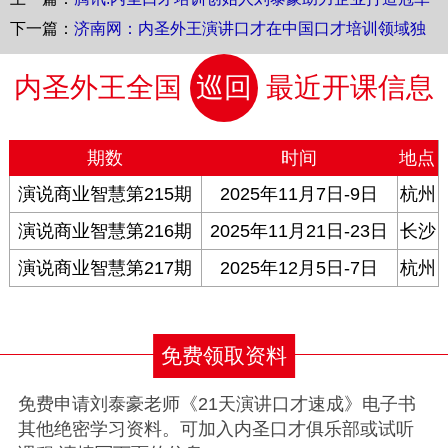
团队
下一篇：
济南网：内圣外王演讲口才在中国口才培训领域独
领风骚！
内圣外王全国
巡回
最近开课信息
期数
时间
地点
演说商业智慧第215期
2025年11月7日-9日
杭州
演说商业智慧第216期
2025年11月21日-23日
长沙
演说商业智慧第217期
2025年12月5日-7日
杭州
免费领取资料
免费申请刘泰豪老师《21天演讲口才速成》电子书
其他绝密学习资料。可加入内圣口才俱乐部或试听