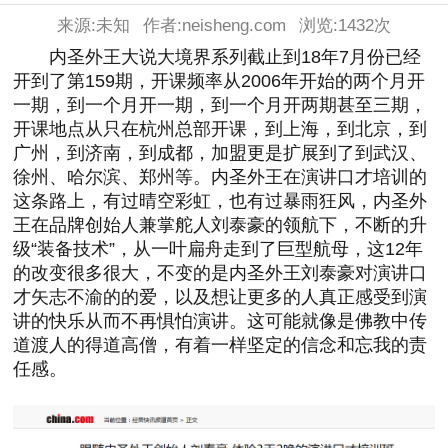
来源:未知
作者:neisheng.com
浏览:
1432次
内圣外王大说大境界系列截止到18年7月份已经
开到了第159期，开课频率从2006年开始的两个月开
一期，到一个月开一期，到一个月开两期甚至三期，
开课地点从只在杭州总部开课，到上海，到北京，到
广州，到济南，到成都，加盟更是扩展到了到武汉、
徐州、哈尔滨、郑州等。内圣外王在演讲口才培训的
这条路上，有过晴空彩虹，也有过暴雨狂风，内圣外
王在品牌创始人兼掌舵人刘泰豪的领航下，不断的升
级“装备技术”，从一叶扁舟走到了巨型航母，这12年
的改变很多很大，不变的是内圣外王刘泰豪对演讲口
才矢志不渝的的爱，以及想让更多的人真正感受到演
讲的快乐从而不再惧怕演讲。这可能就像是佛教中传
道渡人的得道高僧，有着一样坚定的信念和忘我的责
任感。