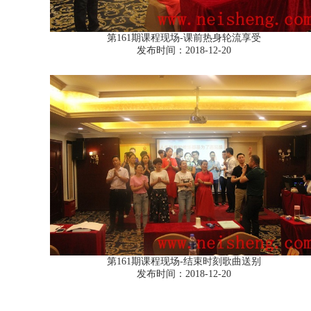
第161期课程现场-课前热身轮流享受
发布时间：2018-12-20
第161期课程现场-结束时刻歌曲送别
发布时间：2018-12-20