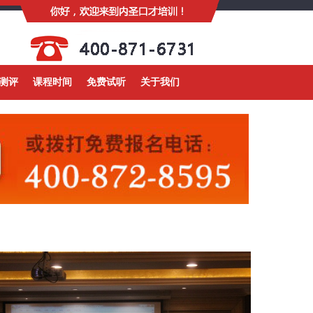
测评
课程时间
免费试听
关于我们